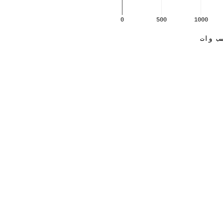
0
500
1000
ب وات